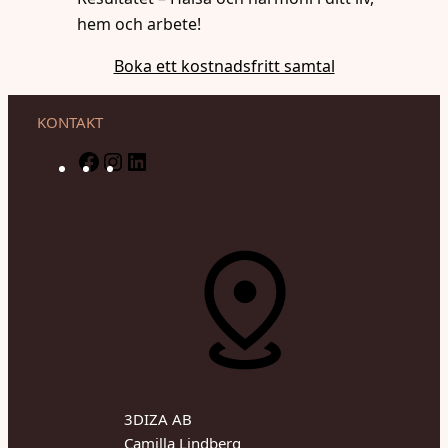
hem och arbete!
Boka ett kostnadsfritt samtal
KONTAKT
F
I
L
a
n
i
c
s
n
e
t
k
b
a
e
o
g
d
o
r
I
k
a
n
m
3DIZA AB
Camilla Lindberg