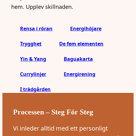
hem. Upplev skillnaden.
Rensa i röran
Energihöjare
Trygghet
De fem elementen
Yin & Yang
Baguakarta
Currylinjer
Energirening
I trädgården
Processen – Steg För Steg
Vi inleder alltid med ett personligt